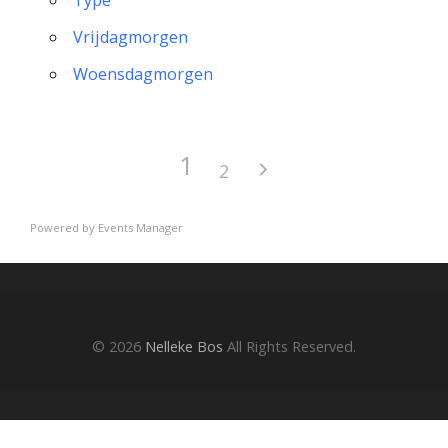
Type
Vrijdagmorgen
Woensdagmorgen
1
2
Powered by
Events Manager
© 2026
Nelleke Bos
All Rights Reserved.