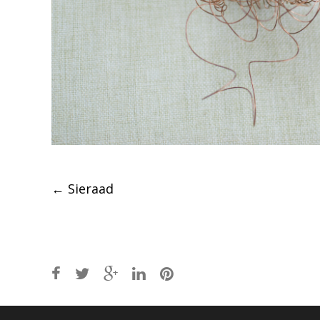
Post
←
Sieraad
navigation