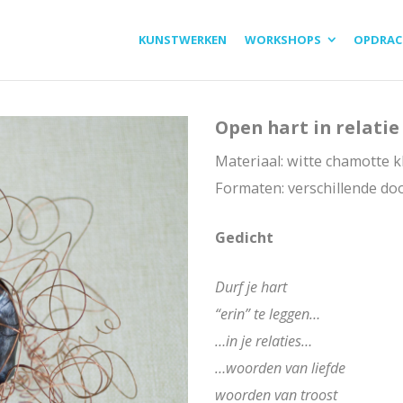
KUNSTWERKEN
WORKSHOPS
OPDRAC
Open hart in relatie
Materiaal: witte chamotte 
Formaten: verschillende d
Gedicht
Durf je hart
“erin” te leggen…
…in je relaties…
…woorden van liefde
woorden van troost