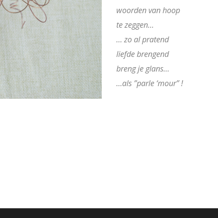
woorden van hoop
te zeggen…
… zo al pratend
liefde brengend
breng je glans…
…als ”parle ‘mour” !